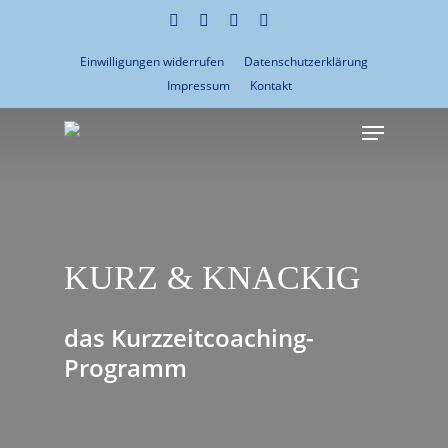
Skip
facebook
linkedin
instagram
xing
to
Einwilligungen widerrufen
Datenschutzerklärung
main
Impressum
Kontakt
content
Menu
KURZ & KNACKIG
das Kurzzeitcoaching-
Programm