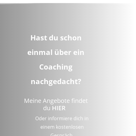
Hast du schon
einmal über ein
Coaching
nachgedacht?
Meine Angebote findet
du
HIER
Oder informiere dich in
einem
kostenlosen
Gespräch
.