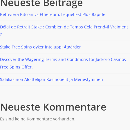
Neueste Beiträge
Betriviera Bitcoin vs Ethereum: Lequel Est Plus Rapide
Délai de Retrait Stake : Combien de Temps Cela Prend-Il Vraiment
Arbeitszufriedenheit
Gesundheit
?
Positives Denken Leicht
Gemacht – Zehn wertvolle
Stake Free Spins dyker inte upp: Åtgärder
Tipps
Discover the Wagering Terms and Conditions for Jackoro Casinos
Free Spins Offer.
Salakasinon Aloittelijan Kasinopelit ja Menestyminen
Neueste Kommentare
Es sind keine Kommentare vorhanden.