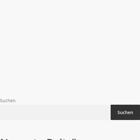
Frauenpower – Geht das
stressfrei?
Gesundheit
Stress
Das Smartphone – Freund
oder Feind?
Suchen
Arbeitszufriedenheit
Gesundheit
Suchen
Mobbing am Arbeitsplatz –
Was tun?